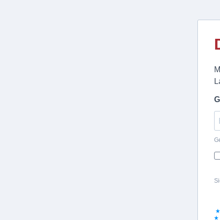
M
L
G
Ge
Si